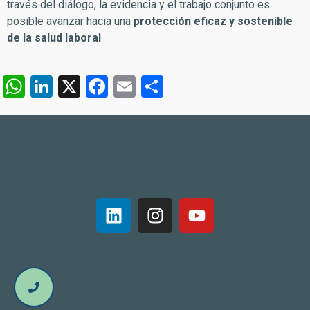
través del diálogo, la evidencia y el trabajo conjunto es
posible avanzar hacia una
protección eficaz y sostenible
de la salud laboral
W
Li
X
F
E
C
h
n
a
m
o
at
k
c
ail
m
s
e
e
p
A
dI
b
ar
p
n
o
ti
p
o
r
k