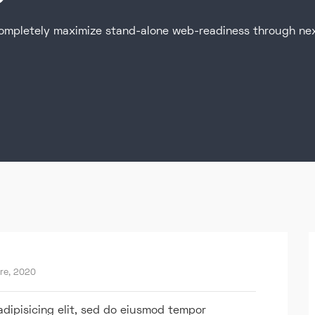
ompletely maximize stand-alone web-readiness through nex
re, 2020
adipisicing elit, sed do eiusmod tempor