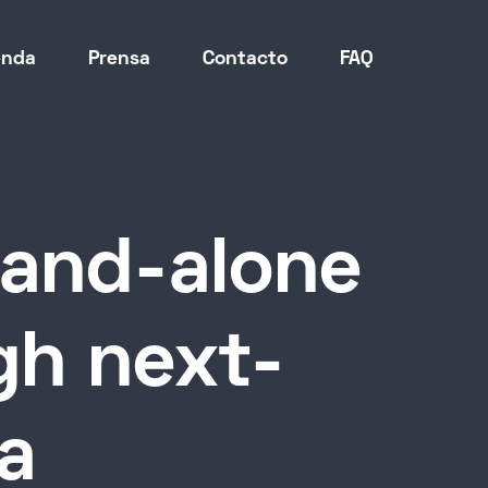
enda
Prensa
Contacto
FAQ
tand-alone
gh next-
a