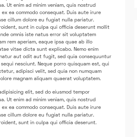
ua. Ut enim ad minim veniam, quis nostrud
uip ex ea commodo consequat. Duis aute irure
sse cillum dolore eu fugiat nulla pariatur.
ident, sunt in culpa qui officia deserunt mollit
unde omnis iste natus error sit voluptatem
m rem aperiam, eaque ipsa quae ab illo
eatae vitae dicta sunt explicabo. Nemo enim
natur aut odit aut fugit, sed quia consequuntur
 sequi nesciunt. Neque porro quisquam est, qui
ctetur, adipisci velit, sed quia non numquam
 dolore magnam aliquam quaerat voluptatem.
adipisicing elit, sed do eiusmod tempor
ua. Ut enim ad minim veniam, quis nostrud
uip ex ea commodo consequat. Duis aute irure
sse cillum dolore eu fugiat nulla pariatur.
ident, sunt in culpa qui officia deserunt.