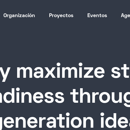
Organización
Proyectos
Eventos
Ag
y maximize s
diness throu
generation ide