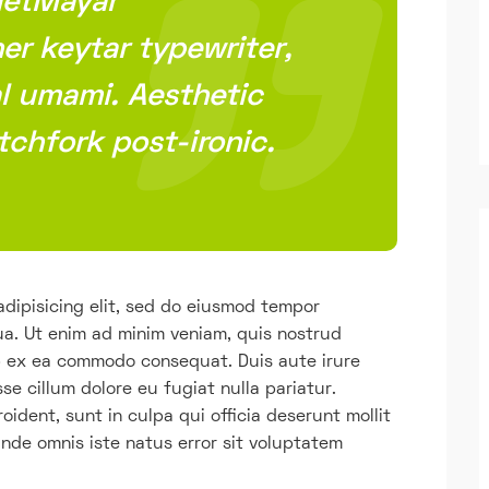
HetMayar
er keytar typewriter,
al umami. Aesthetic
tchfork post-ironic.
adipisicing elit, sed do eiusmod tempor
ua. Ut enim ad minim veniam, quis nostrud
uip ex ea commodo consequat. Duis aute irure
sse cillum dolore eu fugiat nulla pariatur.
ident, sunt in culpa qui officia deserunt mollit
unde omnis iste natus error sit voluptatem